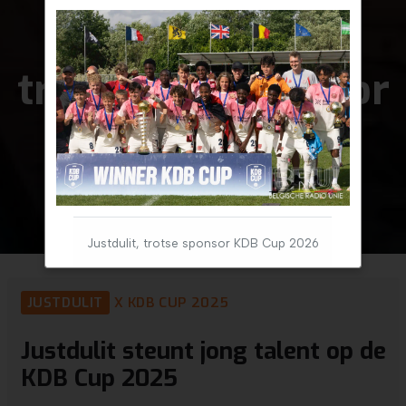
PSG ontvangt
trofee van sponsor
Justdulit
Justdulit, trotse sponsor KDB Cup 2026
JUSTDULIT
X KDB CUP 2025
Justdulit steunt jong talent op de
KDB Cup 2025