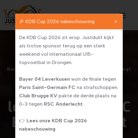
🎉 KDB Cup 2026 nabeschouwing
×
De KDB Cup 2026 zit erop. Justdulit kijkt
als trotse sponsor terug op een sterk
weekend vol internationaal U15-
Home /
KDB Cup 2025 loopt ten einde: FC
topvoetbal in Drongen.
Barcelona kroont zich tot winnaar, PSG ontvangt
trofee van sponsor Justdulit
Bayer 04 Leverkusen
won de finale tegen
KDB Cup 2025
Paris Saint-Germain FC
na strafschoppen.
Club Brugge KV
pakte de derde plaats na
loopt ten einde: FC
0-3 tegen
RSC Anderlecht
.
Barcelona kroont
👉
Lees onze KDB Cup 2026
nabeschouwing
zich tot winnaar,