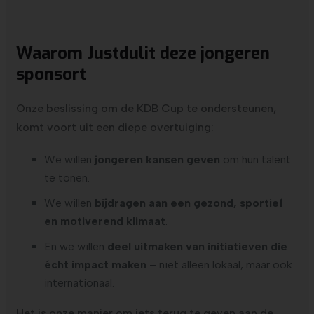
Waarom Justdulit deze jongeren
sponsort
Onze beslissing om de KDB Cup te ondersteunen,
komt voort uit een diepe overtuiging:
We willen
jongeren kansen geven
om hun talent
te tonen.
We willen
bijdragen aan een gezond, sportief
en motiverend klimaat
.
En we willen
deel uitmaken van initiatieven die
écht impact maken
– niet alleen lokaal, maar ook
internationaal.
Het is onze manier om iets terug te geven aan de