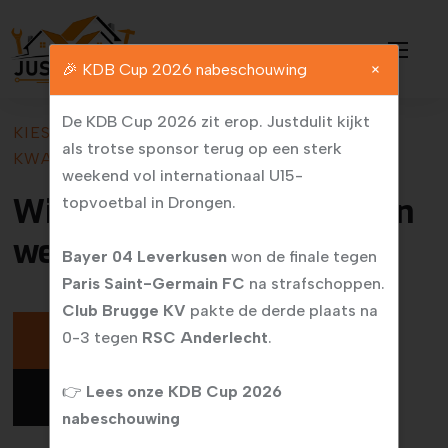
🎉 KDB Cup 2026 nabeschouwing
×
De KDB Cup 2026 zit erop. Justdulit kijkt
KIES VOOR VAKMANSCHAP VAN HOGE
als trotse sponsor terug op een sterk
KWALITEIT
weekend vol internationaal U15-
Wij zetten uw ideeën om in
topvoetbal in Drongen.
werkelijkheid
Bayer 04 Leverkusen
won de finale tegen
Paris Saint-Germain FC
na strafschoppen.
Club Brugge KV
pakte de derde plaats na
0-3 tegen
RSC Anderlecht
.
Maak uw vrijblijvende afspraak
👉
Lees onze KDB Cup 2026
Onze diensten
nabeschouwing